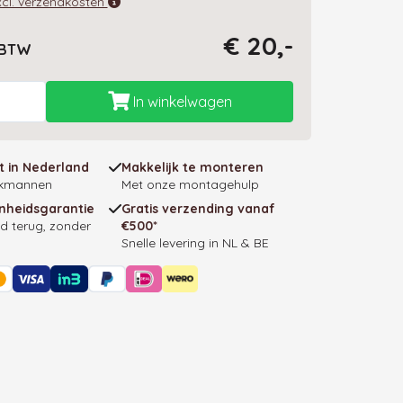
excl. verzendkosten
€ 20,-
. BTW
In winkelwagen
 in Nederland
Makkelijk te monteren
akmannen
Met onze montagehulp
nheidsgarantie
Gratis verzending vanaf
d terug, zonder
€500*
Snelle levering in NL & BE