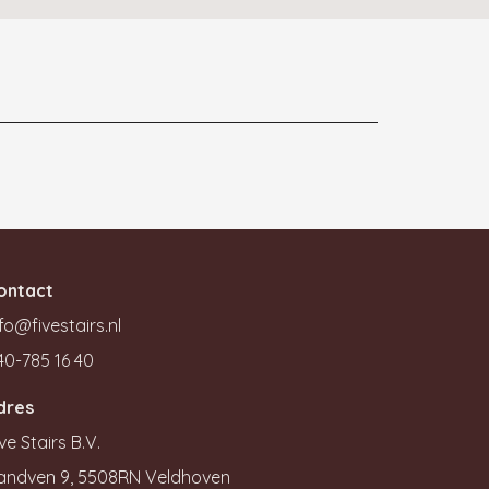
ontact
fo@fivestairs.nl
40-785 16 40
dres
ve Stairs B.V.
andven 9, 5508RN Veldhoven