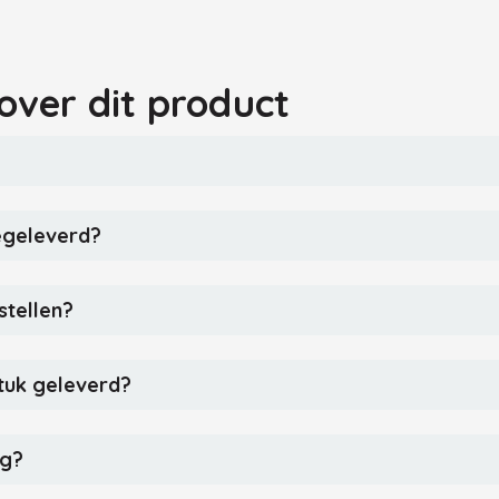
over dit product
egeleverd?
stellen?
tuk geleverd?
ng?