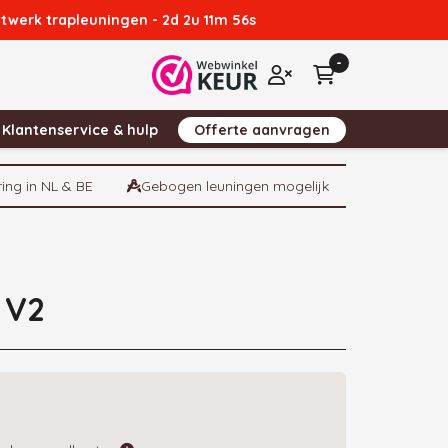
atwerk trapleuningen -
2d 2u 11m 55s
-
Winkelwagen
Inloggen
Klantenservice & hulp
Offerte aanvragen
ring in NL & BE
Gebogen leuningen mogelijk
 V2