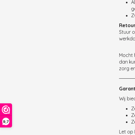
A
g
Z
Retou
Stuur o
werkda
Mocht 
dan ku
zorg en
Garant
Wij bie
Z
Z
Z
9,7
Let op 