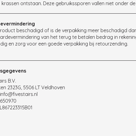
d krassen ontstaan. Deze gebruikssporen vallen niet onder de
evermindering
 product beschadigd of is de verpakking meer beschadigd da
ardevermindering van het terug te betalen bedrag in rekeni
dig en zorg voor een goede verpakking bij retourzending.
fsgegevens
irs B.V.
en 2323G, 5506 LT Veldhoven
 info@fivestairs.nl
5650970
L867223315B01