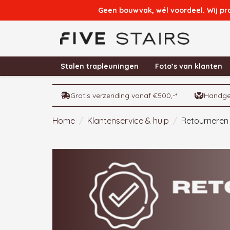
Geen bouwvak, wél voordeel. Wij pr
Stalen trapleuningen
Foto’s van klanten
Gratis verzending vanaf €500,-*
Handge
Home
/
Klantenservice & hulp
/
Retourneren 