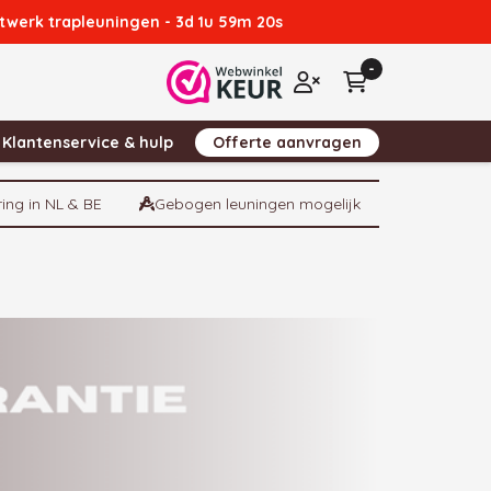
atwerk trapleuningen -
3d 1u 59m 19s
-
Winkelwagen
Inloggen
Klantenservice & hulp
Offerte aanvragen
ring in NL & BE
Gebogen leuningen mogelijk