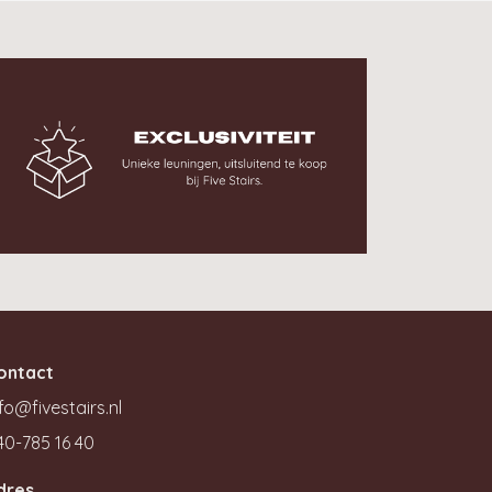
ontact
fo@fivestairs.nl
40-785 16 40
dres