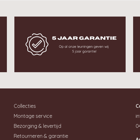
Collecties
C
Montage service
in
Bezorging & levertijd
0
Retourneren & garantie
A