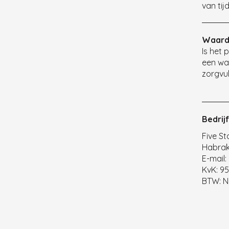
van tij
Waard
Is het
een wa
zorgvul
Bedrij
Five Sta
Habrak
E-mail:
KvK: 9
BTW: N