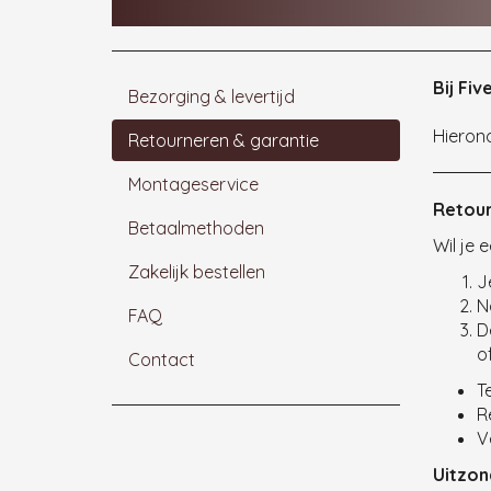
Retourneren & g
Bij Fiv
Bezorging & levertijd
Hierond
Retourneren & garantie
Montageservice
Retou
Betaalmethoden
Wil je
Zakelijk bestellen
J
N
FAQ
D
o
Contact
T
R
V
Uitzon