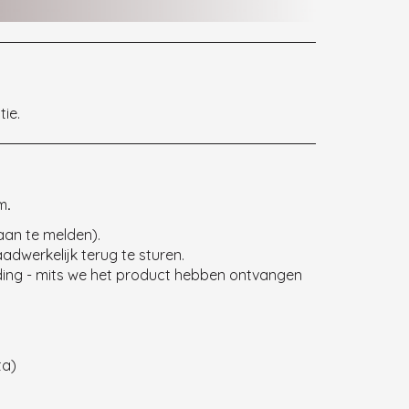
ie.
m
.
aan te melden).
dwerkelijk terug te sturen.
lding - mits we het product hebben ontvangen
ta)