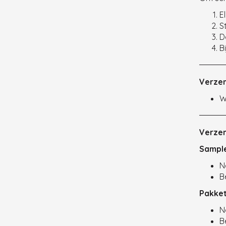
E
S
D
B
Verze
W
Verze
Sample
N
Be
Pakket
N
B