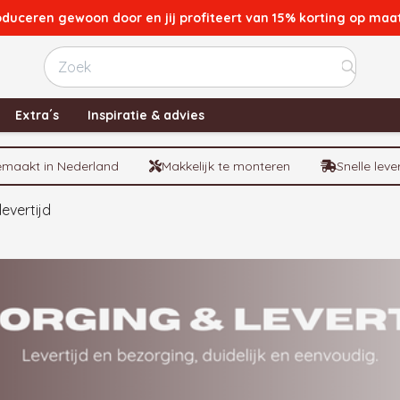
oduceren gewoon door en jij profiteert van 15% korting op ma
Test
Extra´s
Inspiratie & advies
maakt in Nederland
Makkelijk te monteren
Snelle leve
evertijd