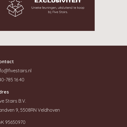
ontact
fo@fivestairs.nl
40-785 16 40
dres
ve Stairs B.V.
andven 9, 5508RN Veldhoven
vK 95650970