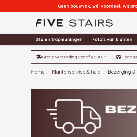
Geen bouwvak, wél voordeel. Wij pr
Stalen trapleuningen
Foto’s van klanten
Gratis verzending vanaf €500,-*
Handge
Home
/
Klantenservice & hulp
/
Bezorging & l