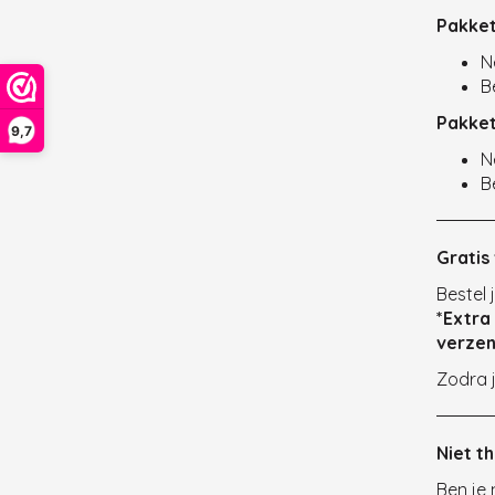
Pakket
N
B
Pakket
9,7
N
B
Gratis
Bestel 
*Extra
verzen
Zodra j
Niet t
Ben je