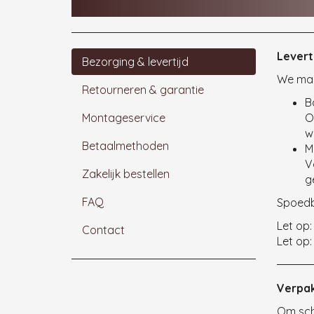
Bezorging & lever
Levert
Bezorging & levertijd
We mak
Retourneren & garantie
B
Montageservice
O
w
Betaalmethoden
M
V
Zakelijk bestellen
g
FAQ
Spoedb
Let op:
Contact
Let op:
Verpa
Om sch