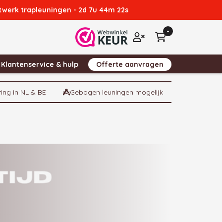
atwerk trapleuningen -
2d 7u 44m 21s
-
Winkelwagen
Inloggen
Klantenservice & hulp
Offerte aanvragen
ring in NL & BE
Gebogen leuningen mogelijk