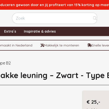
oduceren gewoon door en jij profiteert van 15% korting op ma
Test
Extra´s
Inspiratie & advies
maakt in Nederland
Makkelijk te monteren
Snelle leve
ype B2
akke leuning – Zwart - Type 
€ 25,-