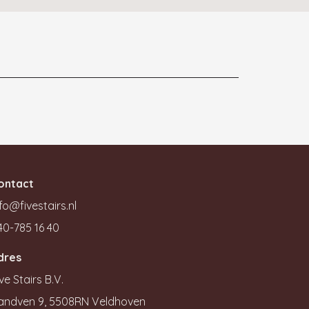
ontact
fo@fivestairs.nl
40-785 16 40
dres
ve Stairs B.V.
andven 9, 5508RN Veldhoven