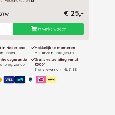
excl. verzendkosten
€ 25,-
. BTW
In winkelwagen
 in Nederland
Makkelijk te monteren
akmannen
Met onze montagehulp
nheidsgarantie
Gratis verzending vanaf
d terug, zonder
€500*
Snelle levering in NL & BE