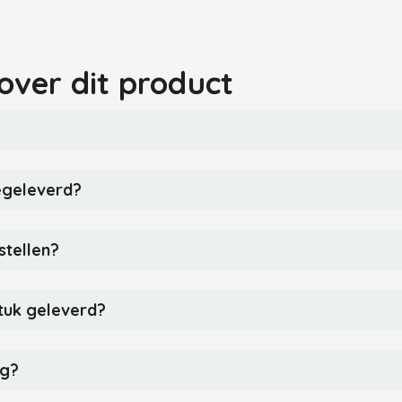
over dit product
egeleverd?
stellen?
tuk geleverd?
ng?