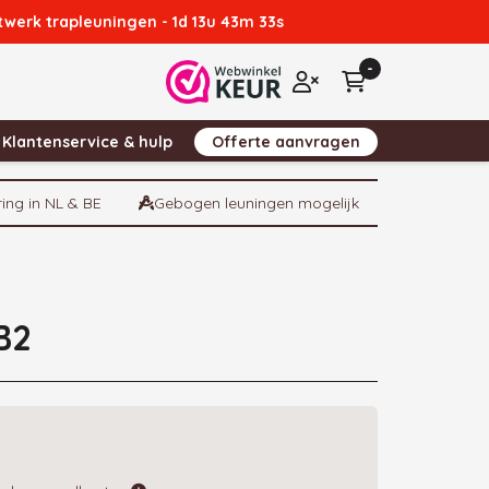
atwerk trapleuningen -
1d 13u 43m 32s
-
Winkelwagen
Inloggen
Klantenservice & hulp
Offerte aanvragen
ring in NL & BE
Gebogen leuningen mogelijk
B2