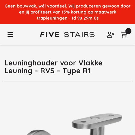
Geen bouwvak, wél voordeel. Wij produceren gewoon door
en jij profiteert van 15% korting op maatwerk
trapleuningen -
1d 9u 29m 0s
ubmenu (Stalen trapleuningen)
-
Toggle navigation
Win
Inloggen
ubmenu (Extra´s)
Leuninghouder voor Vlakke
bmenu (Inspiratie & advies)
Leuning – RVS – Type R1
ubmenu (Klantenservice & hulp)